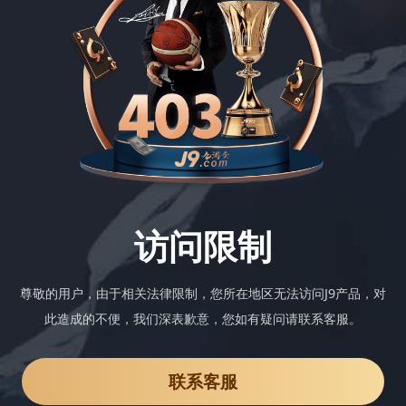
访问限制
尊敬的用户，由于相关法律限制，您所在地区无法访问J9产品，对
此造成的不便，我们深表歉意，您如有疑问请联系客服。
联系客服