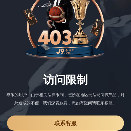
访问限制
尊敬的用户，由于相关法律限制，您所在地区无法访问J9产品，对
此造成的不便，我们深表歉意，您如有疑问请联系客服。
联系客服