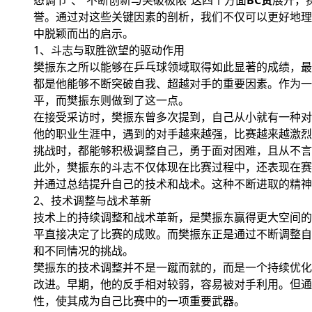
态调节”、“不断创新与突破极限”这四个方面
BC贷
展开，
誉。通过对这些关键因素的剖析，我们不仅可以更好地理
中脱颖而出的启示。
1、斗志与取胜欲望的驱动作用
樊振东之所以能够在乒乓球领域取得如此显著的成绩，最
都是他能够不断突破自我、超越对手的重要因素。作为一
平，而樊振东则做到了这一点。
在接受采访时，樊振东曾多次提到，自己从小就有一种对
他的职业生涯中，遇到的对手越来越强，比赛越来越激烈
挑战时，都能够积极调整自己，勇于面对困难，且从不言
此外，樊振东的斗志不仅体现在比赛过程中，还表现在赛
并通过总结提升自己的技术和战术。这种不断进取的精神
2、技术调整与战术革新
技术上的持续调整和战术革新，是樊振东赢得更大空间的
平直接决定了比赛的成败。而樊振东正是通过不断调整自
和不同情况的挑战。
樊振东的技术调整并不是一蹴而就的，而是一个持续优化
改进。早期，他的反手相对较弱，容易被对手利用。但通
性，使其成为自己比赛中的一项重要武器。