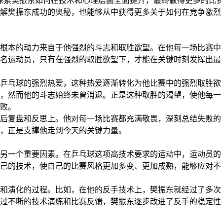
探索樊振东如何在技术和心理层面全面提升，最终赢得更多的比
解樊振东成功的奥秘，也能够从中获得更多关于如何在竞争激烈
根本的动力来自于他强烈的斗志和取胜欲望。在他每一场比赛中
名运动员，只有在强烈的取胜欲望下，才能在关键时刻发挥出最
乒乓球的强烈热爱，这种热爱逐渐转化为他比赛中的强烈取胜欲
，然而他的斗志始终未曾消退。正是这种取胜的渴望，使他每一
败。
后复盘和反思上。他对每一场比赛都充满敬畏，深刻总结失败的
，正是支撑他走到今天的关键力量。
另一个重要因素。在乒乓球这项高技术要求的运动中，运动员的
己的技术，使自己的比赛风格更加多变、更加成熟，能够应对不
和演化的过程。比如，在他的反手技术上，樊振东就经过了多次
过不断的技术演练和比赛反馈，樊振东逐步改进了反手的稳定性