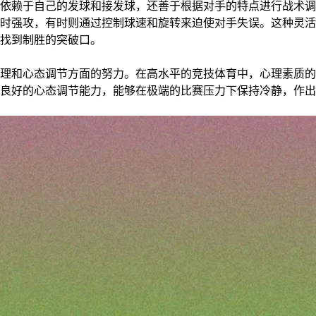
依赖于自己的发球和接发球，还善于根据对手的特点进行战术调
时强攻，有时则通过控制球速和旋转来迫使对手失误。这种灵活
找到制胜的突破口。
理和心态调节方面的努力。在高水平的竞技体育中，心理素质的
良好的心态调节能力，能够在极端的比赛压力下保持冷静，作出