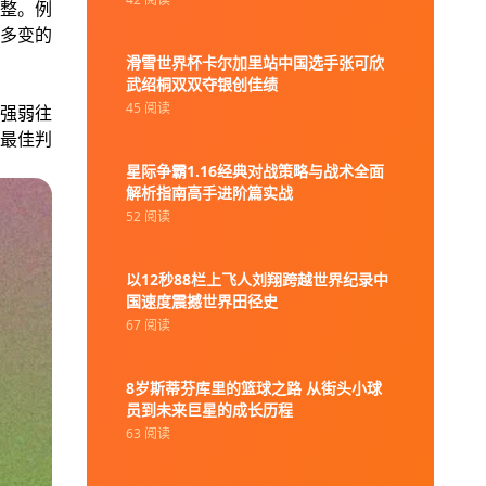
整。例
多变的
滑雪世界杯卡尔加里站中国选手张可欣
武绍桐双双夺银创佳绩
45 阅读
强弱往
最佳判
星际争霸1.16经典对战策略与战术全面
解析指南高手进阶篇实战
52 阅读
以12秒88栏上飞人刘翔跨越世界纪录中
国速度震撼世界田径史
67 阅读
8岁斯蒂芬库里的篮球之路 从街头小球
员到未来巨星的成长历程
63 阅读