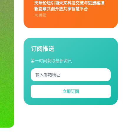
天际论坛引领未来科技交流与思想碰撞
新篇章共创开放共享智慧平台
70 阅读
订阅推送
第一时间获取最新资讯
立即订阅