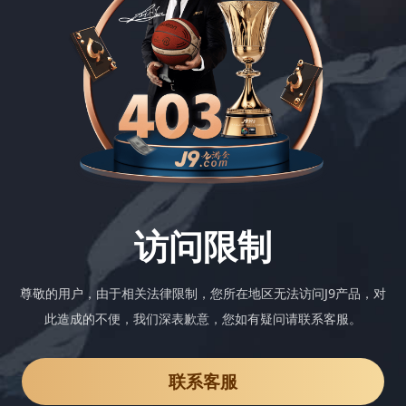
访问限制
尊敬的用户，由于相关法律限制，您所在地区无法访问J9产品，对
此造成的不便，我们深表歉意，您如有疑问请联系客服。
联系客服