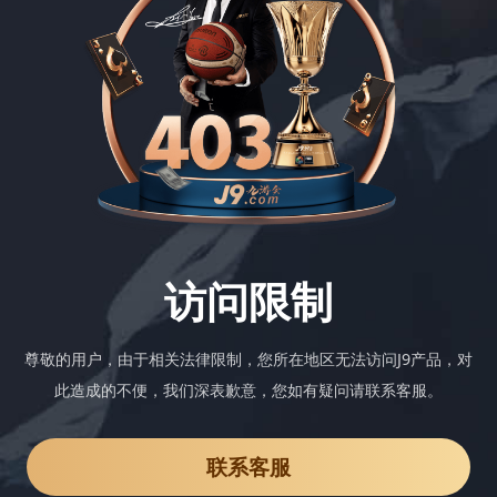
访问限制
尊敬的用户，由于相关法律限制，您所在地区无法访问J9产品，对
此造成的不便，我们深表歉意，您如有疑问请联系客服。
联系客服