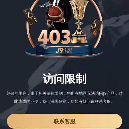
访问限制
尊敬的用户，由于相关法律限制，您所在地区无法访问J9产品，对
此造成的不便，我们深表歉意，您如有疑问请联系客服。
联系客服